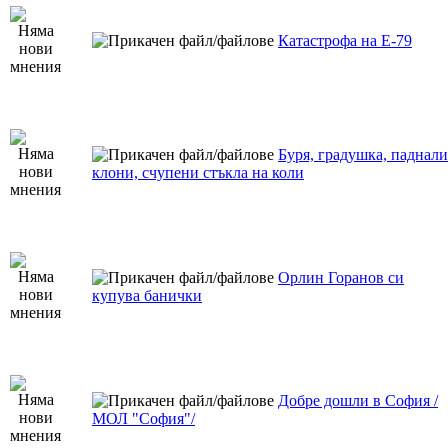
Катастрофа на Е-79
Буря, градушка, паднали
клони, счупени стъкла на коли
Орлин Горанов си
купува банички
Добре дошли в София /
МОЛ "София"/