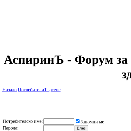
АспиринЪ - Форум за 
з
Начало
Потребители
Търсене
Потребителско име:
Запомни ме
Парола: