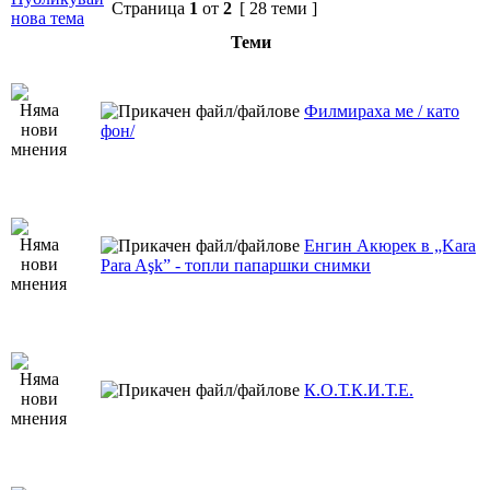
Страница
1
от
2
[ 28 теми ]
нова тема
Теми
Филмираха ме / като
фон/
Енгин Акюрек в „Kara
Para Aşk” - топли папаршки снимки
К.О.Т.К.И.Т.Е.