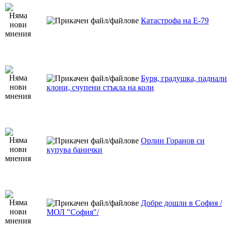
Катастрофа на Е-79
Буря, градушка, паднали
клони, счупени стъкла на коли
Орлин Горанов си
купува банички
Добре дошли в София /
МОЛ "София"/