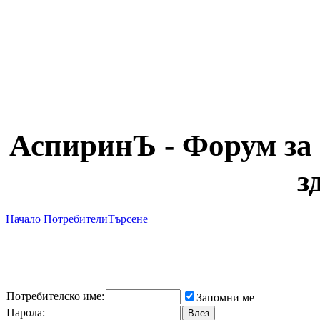
АспиринЪ - Форум за 
з
Начало
Потребители
Търсене
Потребителско име:
Запомни ме
Парола: