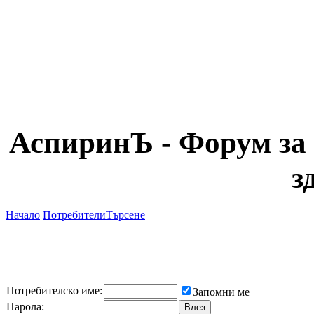
АспиринЪ - Форум за 
з
Начало
Потребители
Търсене
Потребителско име:
Запомни ме
Парола: