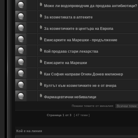
Може ли водопроводчик да продава антибиотици?
За козметиката в аптеките
За козметичките в центъра на Европа
Емисарките на Марешки - продължение
Кой продава стари лекарства
Емисарите на Марешки
Как София направи Огнян Донев милионер
Култът към козметичките не е от вчера
Фармацевтични небивалици
Покажи темите от миналия:
Страница
1
от
3
[ 47 теми ]
Кой е на линия