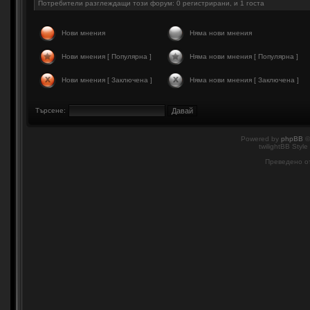
Потребители разглеждащи този форум: 0 регистрирани, и 1 госта
Нови мнения
Няма нови мнения
Нови мнения [ Популярна ]
Няма нови мнения [ Популярна ]
Нови мнения [ Заключена ]
Няма нови мнения [ Заключена ]
Търсене:
Powered by
phpBB
©
twilightBB Style
Преведено о