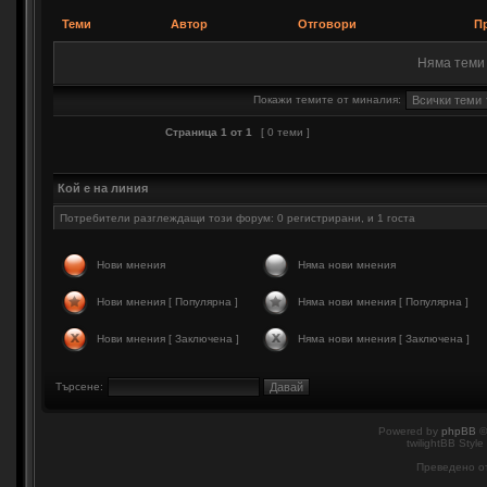
Теми
Автор
Отговори
Пр
Няма теми 
Покажи темите от миналия:
Страница
1
от
1
[ 0 теми ]
Кой е на линия
Потребители разглеждащи този форум: 0 регистрирани, и 1 госта
Нови мнения
Няма нови мнения
Нови мнения [ Популярна ]
Няма нови мнения [ Популярна ]
Нови мнения [ Заключена ]
Няма нови мнения [ Заключена ]
Търсене:
Powered by
phpBB
©
twilightBB Style
Преведено о