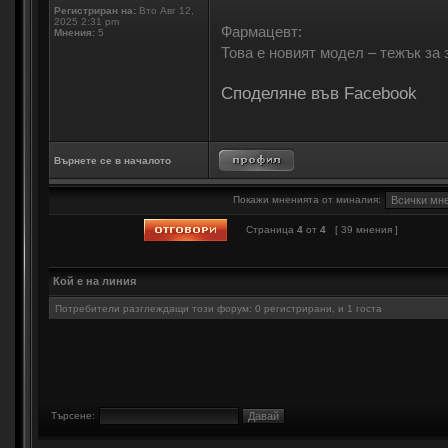
Регистриран на:
Вто Авг 12,
2025 2:31 pm
Фармацевт:
Мнения:
5
Това е новият модел – тежък за 
Споделяне във Facebook
Върнете се в началото
Покажи мненията от миналия:
Страница
4
от
4
[ 39 мнения ]
Кой е на линия
Потребители разглеждащи този форум: 0 регистрирани, и 1 госта
Търсене: