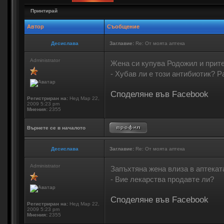
Принтирай
Автор
Съобщение
Десислава
Заглавие:
Re: От моята аптека
Administrator
Жена си купува Родожил и прите
- Хубав ли е този антибиотик? 
Споделяне във Facebook
Регистриран на:
Нед Мар 22,
2009 5:23 pm
Мнения:
2355
Върнете се в началото
Десислава
Заглавие:
Re: От моята аптека
Administrator
Запъхтяна жена влиза в аптеката
- Вие лекарства продавте ли?
Споделяне във Facebook
Регистриран на:
Нед Мар 22,
2009 5:23 pm
Мнения:
2355