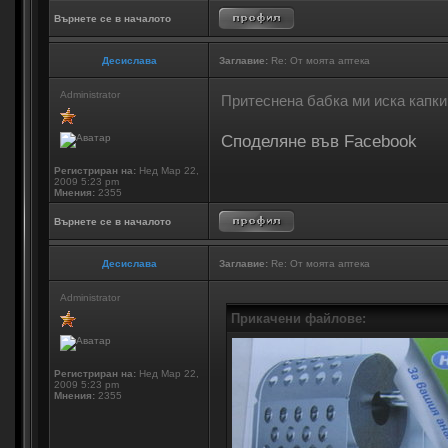
Върнете се в началото
Десислава
Заглавие:
Re: От моята аптека
Administrator
Притеснена бабка ми иска капки 
Споделяне във Facebook
Регистриран на:
Нед Мар 22,
2009 5:23 pm
Мнения:
2355
Върнете се в началото
Десислава
Заглавие:
Re: От моята аптека
Administrator
Прикачени файлове:
Регистриран на:
Нед Мар 22,
2009 5:23 pm
Мнения:
2355