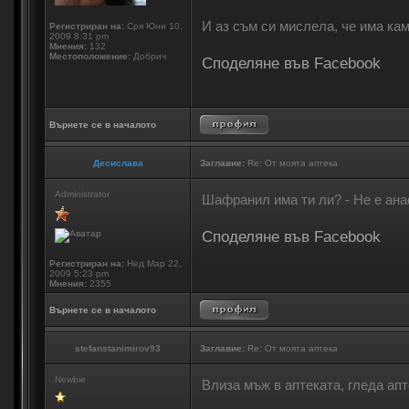
И аз съм си мислела, че има к
Регистриран на:
Сря Юни 10,
2009 8:31 pm
Мнения:
132
Местоположение:
Добрич
Споделяне във Facebook
Върнете се в началото
Десислава
Заглавие:
Re: От моята аптека
Administrator
Шафранил има ти ли? - Не е ана
Споделяне във Facebook
Регистриран на:
Нед Мар 22,
2009 5:23 pm
Мнения:
2355
Върнете се в началото
stefanstanimirov93
Заглавие:
Re: От моята аптека
Newbie
Влиза мъж в аптеката, гледа апт