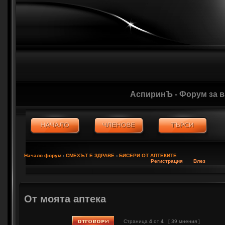
АспиринЪ - Форум за 
Начало форум
‹
СМЕХЪТ Е ЗДРАВЕ
‹
БИСЕРИ ОТ АПТЕКИТЕ
Регистрация
Влез
От моята аптека
Страница
4
от
4
[ 39 мнения ]