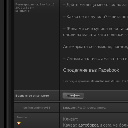
– Дайте ми нещо много силно за
Регистриран на:
Вто Авг 12,
2025 2:31 pm
Мнения:
5
– Какво се е случило? – пита ап
– Жена ми си е купила нови
тас
сложи на масата като подноси з
Аптекарката се замисля, поглежд
– Имаме аналгин... ама за това в
Споделяне във Facebook
Последна промяна
stefanstanimirov93
на Сря А
Върнете се в началото
stefanstanimirov93
Заглавие:
Re: От моята аптека
Newbie
Клиент:
Качвах
автобокса
и сега ме боли