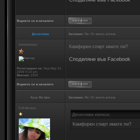
Върнете се в началото
Десислава
Заглавие:
Re: От моята аптека
Administrator
Камфорен спирт имате ли?
Споделяне във Facebook
Регистриран на:
Нед Мар 22,
2009 5:23 pm
Мнения:
2355
Върнете се в началото
Куку Ми Цин
Заглавие:
Re: От моята аптека
Full Member
Десислава написа:
Камфорен спирт имате ли?