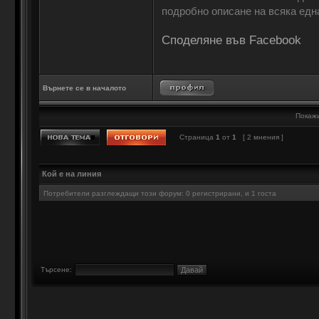
подробно описане на всяка една
Споделяне във Facebook
Върнете се в началото
Покажи
Страница
1
от
1
[ 2 мнения ]
Кой е на линия
Потребители разглеждащи този форум: 0 регистрирани, и 1 госта
Търсене: