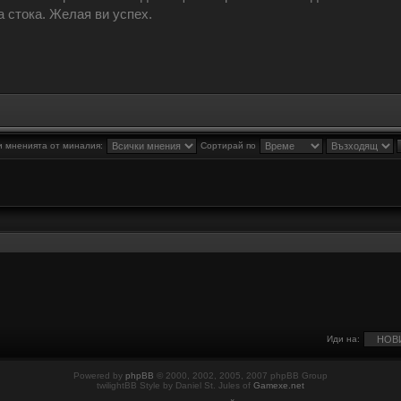
 стока. Желая ви успех.
 мненията от миналия:
Сортирай по
Иди на:
Powered by
phpBB
© 2000, 2002, 2005, 2007 phpBB Group
twilightBB Style by Daniel St. Jules of
Gamexe.net