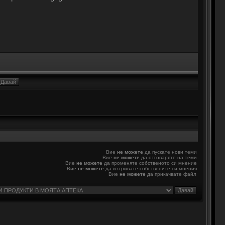
Вие
не можете
да пускате нови теми
Вие
не можете
да отговаряте на теми
Вие
не можете
да променяте собственото си мнение
Вие
не можете
да изтривате собствените си мнения
Вие
не можете
да прикачвате файл