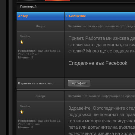
Принтирай
Автор
Съобщение
Bonjur
Заглавие:
моля за информация за ортопедич
Newbie
Привет. Работата ми изисква да
стелки могат да помогнат, но в
стелки? Много ще се радвам ак
Регистриран на:
Вто Мар 11,
2025 11:02 am
Мнения:
8
Споделяне във Facebook
Върнете се в началото
europe
Заглавие:
Re: моля за информация за ортоп
Newbie
Здравейте. Ортопедичните стел
поддръжка ще помогнат за прав
гел или мемори пяна осигурява
Регистриран на:
Вто Мар 11,
2025 10:58 am
пета или допълнителна възглав
Мнения:
8
естествената извивка на ходил