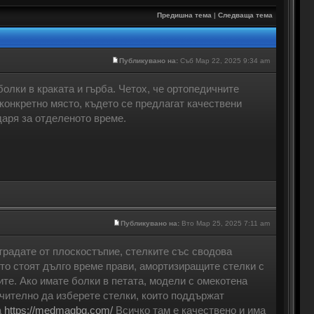
Предишна тема
|
Следваща тема
Публикувано на:
Съб Мар 22, 2025 9:34 am
олки в краката и гърба. Четох, че ортопедичните
 конкретно място, където се предлагат качествени
даря за отделеното време.
Публикувано на:
Вто Мар 25, 2025 7:11 am
традате от плоскостъпие, стелките със сводова
то стоят дълго време прави, амортизиращите стелки с
те. Ако имате болки в петата, модели с омекотена
чително да изберете стелки, които поддържат
а
https://medmagbg.com/
Всичко там е качествено и има