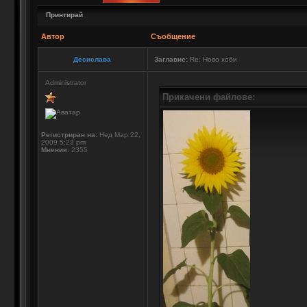
Принтирай
Автор
Съобщение
Десислава
Заглавие:
Re: Ново хоби
Administrator
Прикачени файлове:
Регистриран на:
Нед Мар 22,
2009 5:23 pm
Мнения:
2355