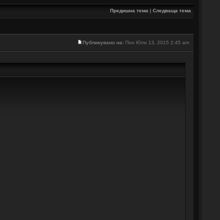
Предишна тема
|
Следваща тема
Публикувано на:
Пон Юли 13, 2015 2:45 am