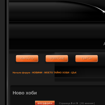
Начало форум
‹
НОВИНИ
‹
МОЕТО ТАЙНО ХОБИ - ЦЪК
Ново хоби
Страница
9
от
9
[ 81 мнения ]