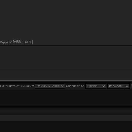
ледано 5499 пъти ]
 мненията от миналия:
Сортирай по