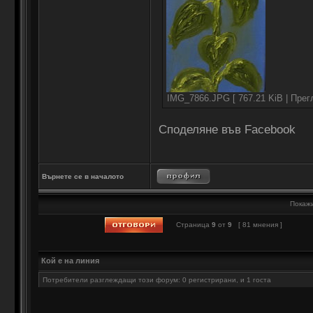
IMG_7866.JPG [ 767.21 KiB | Прег
Споделяне във Facebook
Върнете се в началото
Покажи
Страница
9
от
9
[ 81 мнения ]
Кой е на линия
Потребители разглеждащи този форум: 0 регистрирани, и 1 госта