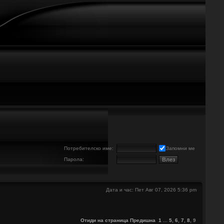
е
Потребителско име:
Запомни ме
Парола:
Дата и час: Пет Авг 07, 2026 5:36 pm
Отиди на страница
Предишна
1
...
5
,
6
,
7
,
8
,
9