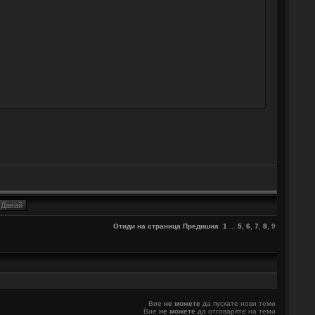
Отиди на страница
Предишна
1
...
5
,
6
,
7
,
8
,
9
Вие
не можете
да пускате нови теми
Вие
не можете
да отговаряте на теми