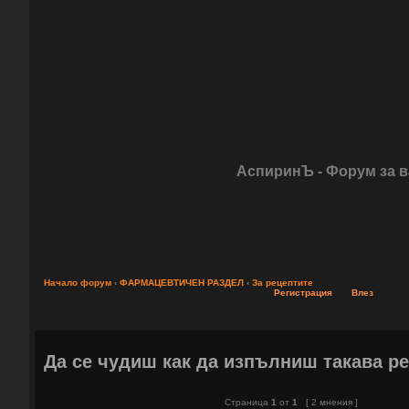
АспиринЪ - Форум за 
Начало форум
‹
ФАРМАЦЕВТИЧЕН РАЗДЕЛ
‹
За рецептите
Регистрация
Влез
Да се чудиш как да изпълниш такава р
Страница
1
от
1
[ 2 мнения ]