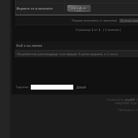
Върнете се в началото
Покажи мненията от миналия:
Страница
1
от
1
[ 2 мнения ]
Кой е на линия
Потребители разглеждащи този форум: 0 регистрирани, и 1 госта
Търсене:
Powered by
phpBB
©
twilightBB Style
Преведено о