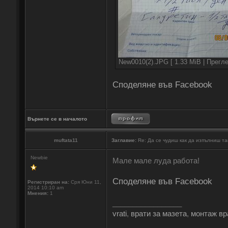
New0010(2).JPG [ 1.33 MiB | Прегл
Споделяне във Facebook
Върнете се в началото
muftata11
Заглавие:
Re: Да се чудиш как да изпълниш та
Newbie
Мале мале луда работа!
Споделяне във Facebook
Регистриран на:
Сря Юни 11,
2014 10:10 am
Мнения:
1
_________________
vrati
,
врати за мазета
,
монтаж вр