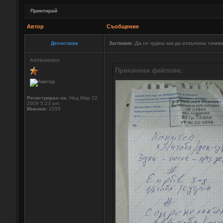
Принтирай
Автор
Съобщение
Десислава
Заглавие:
Да се чудиш как да изпълниш такав
Administrator
Прикачени файлове:
Регистриран на:
Нед Мар 22,
2009 5:23 pm
Мнения:
2355