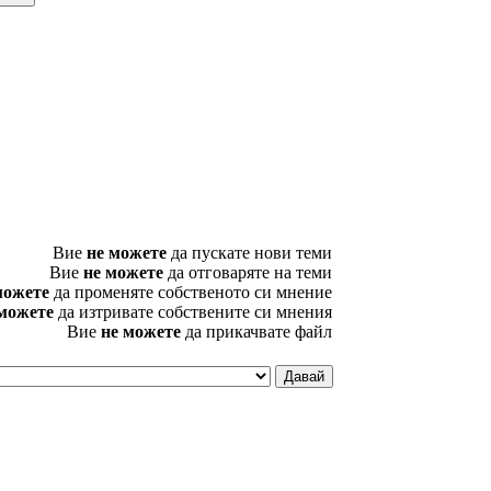
Вие
не можете
да пускате нови теми
Вие
не можете
да отговаряте на теми
можете
да променяте собственото си мнение
 можете
да изтривате собствените си мнения
Вие
не можете
да прикачвате файл