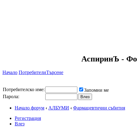
АспиринЪ - Фо
Начало
Потребители
Търсене
Потребителско име:
Запомни ме
Парола:
Начало форум
‹
АЛБУМИ
‹
Фармацевтични събития
Регистрация
Влез