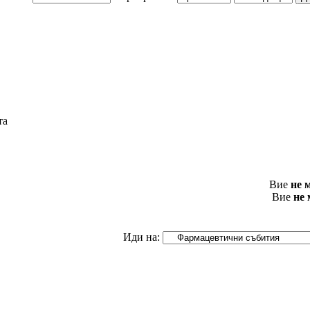
та
Вие
не 
Вие
не
Иди на: