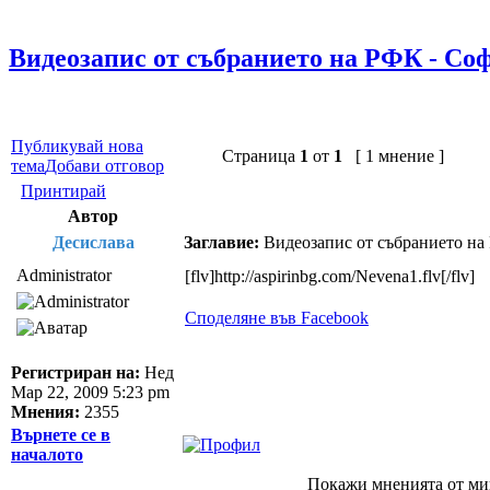
Видеозапис от събранието на РФК - Соф
Публикувай нова
Страница
1
от
1
[ 1 мнение ]
тема
Добави отговор
Принтирай
Автор
Десислава
Заглавие:
Видеозапис от събранието на 
Administrator
[flv]http://aspirinbg.com/Nevena1.flv[/flv]
Споделяне във Facebook
Регистриран на:
Нед
Мар 22, 2009 5:23 pm
Мнения:
2355
Върнете се в
началото
Покажи мненията от ми