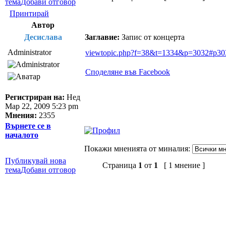
тема
Добави отговор
Принтирай
Автор
Десислава
Заглавие:
Запис от концерта
Administrator
viewtopic.php?f=38&t=1334&p=3032#p30
Споделяне във Facebook
Регистриран на:
Нед
Мар 22, 2009 5:23 pm
Мнения:
2355
Върнете се в
началото
Покажи мненията от миналия:
Публикувай нова
Страница
1
от
1
[ 1 мнение ]
тема
Добави отговор