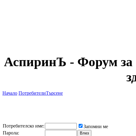
АспиринЪ - Форум за 
з
Начало
Потребители
Търсене
Потребителско име:
Запомни ме
Парола: