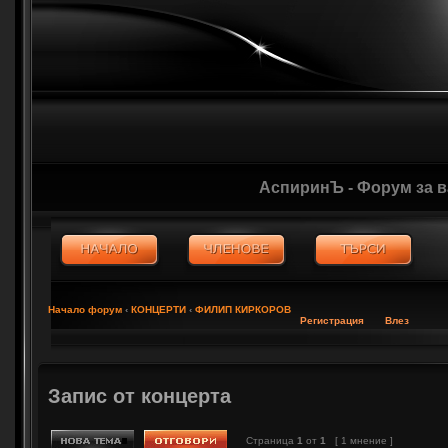
АспиринЪ - Форум за 
Начало форум
‹
КОНЦЕРТИ
‹
ФИЛИП КИРКОРОВ
Регистрация
Влез
Запис от концерта
Страница
1
от
1
[ 1 мнение ]