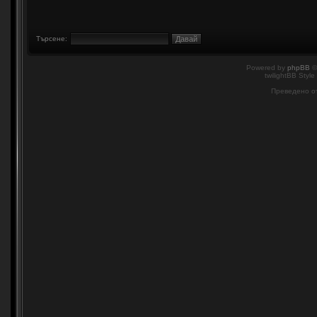
Търсене:
Powered by
phpBB
©
twilightBB Style
Преведено о