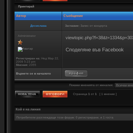
Принтирай
Автор
Съобщение
Десислава
Заглавие:
Запис от концерта
Administrator
viewtopic.php?f=38&t=1334&p=3
Споделяне във Facebook
Регистриран на:
Нед Мар 22,
2009 5:23 pm
Мнения:
2355
Върнете се в началото
Покажи мненията от миналия:
Страница
1
от
1
[ 1 мнение ]
Кой е на линия
Потребители разглеждащи този форум: 0 регистрирани, и 1 госта