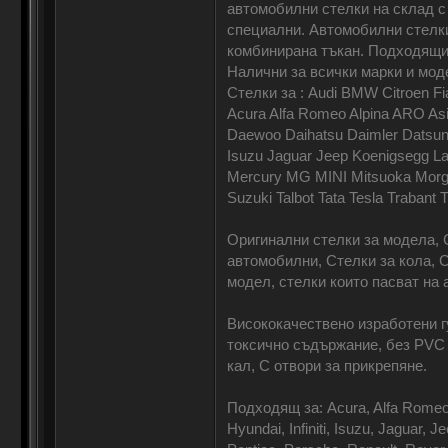
автомобилни стелки на склад с м
специални. Автомобилни стелки
комбинирана тъкан. Подходящи 
Налични за всички марки и мод
Стелки за : Audi BMW Citroen F
Acura Alfa Romeo Alpina ARO Asia
Daewoo Daihatsu Daimler Datsun 
Isuzu Jaguar Jeep Koenigsegg La
Mercury MG MINI Mitsuoka Morga
Suzuki Talbot Tata Tesla Traba
Оригинални стелки за модела, 
автомобилни, Стелки за кола, С
модел, стелки които пасват на
Висококачествено изработени г
токсично съдържание, без PVC с
кал, С отвори за прикрепяне.
Подходящ за: Acura, Alfa Romeo, 
Hyundai, Infiniti, Isuzu, Jaguar,