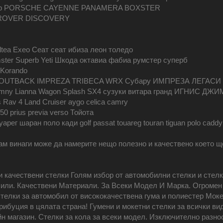
стер PORSCHE CAYENNE PANAMERA BOXSTER
 ROVER DISCOVERY
Altea Exeo Сеат сеат ибиза леон толедо
ster Superb Yeti Шкода октавиа фабиа румстер суперб
 Korando
UTBACK IMPREZA TRIBECA WRX Субару ИМПРЕЗА ЛЕГАСИ
nis Jimny Lianna Wagon Splash SX4 сузуки витара гранд ИГНИ
is Rav 4 Land Cruiser aygo celica camry
j150 prius previa verso Тойота
оуарег шаран поло кади golf passat touareg touran tiguan polo c
ам винаги може да намерите нещо полезно и качествено което ще
и качествени стелки Голям избор от автомобилни стелки и стелк
или. Качествени Материали. За Всеки Модел И Марка. Огромен 
телки за автомобил от висококачествена гума и полиестер Мокет
рибуция в цялата страна! Гумени и мокетни стелки за всички ви
н магазин. Стелки за кола за всеки модел. Изключително разно