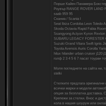
Порше Кайен Панамера Бок
Роувър RANGE ROVER LAND
saab 959 95
Сканиа / Scania l
Seat Ibiza Cordoba Leon Toledo 
Skoda Octavia Rapid Fabia Room
Ssangyong Actyon Kyron Rexton
SUBARU LEGACY FORESTER O
Suzuki Grand Vitara Swift Ig
Toyota Avensis Auris Corolla Yar
hilux hilander urban cruiser j120 
голф 2 3 4 5 6 7 пасат тоуран т
Моля погледнете на сайта ни, т
stelki
Стелките предлага оригинални 
всички марки и модели автомоб
опция за безплатна доставка. С
Крепежи за стелки. Внос и дист
кола в нашия шоурум или онлай