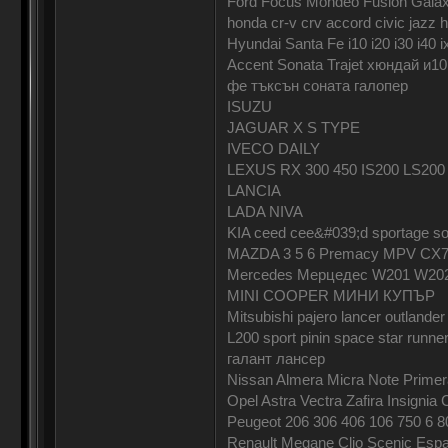
Ford Focus Mondeo Fusion Galax
honda cr-v crv accord civic jaz
Hyundai Santa Fe i10 i20 i30 i40 
Accent Sonata Trajet хюндай и10
фе тъксън соната галопер
ISUZU
JAGUAR X S TYPE
IVECO DAILY
LEXUS RX 300 450 IS200 LS200
LANCIA
LADA NIVA
KIA ceed cee&#039;d sportage sor
MAZDA 3 5 6 Premacy MPV CX7
Mercedes Мерцедес W201 W20
MINI COOPER МИНИ КУПЪР
Mitsubishi pajero lancer outlander
L200 sport pinin space star ru
галант лансер
Nissan Almera Micra Note Prime
Opel Astra Vectra Zafira Insign
Peugeot 206 306 406 106 750 6 8
Renault Megane Clio Scenic Es