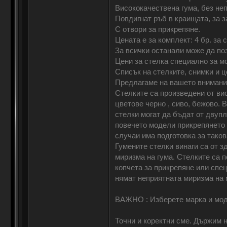
Висококачествена гума, без не
Повдигнат ръб в краищата, за за
С отвори за прикрепяне.
Цената е за комплект: 4 бр. за 
За всички останали може да по
Цени за стелка специално за м
Списък на стелките, снимки 
Предлагаме на вашето внимани
Стелките са произведени от вис
цветове черно , сиво, бежово. 
стелки могат да бъдат от двуп
повечето модели прикрепянето н
случаи има подготовка за тако
Гумените стелки винаги са от з
миризма на гума. Стелките са п
копчета за прикрепяне или спе
нямат неприятната миризма на 
ВАЖНО : Изберете марка и мод
Точни и коректни сме. Държим н