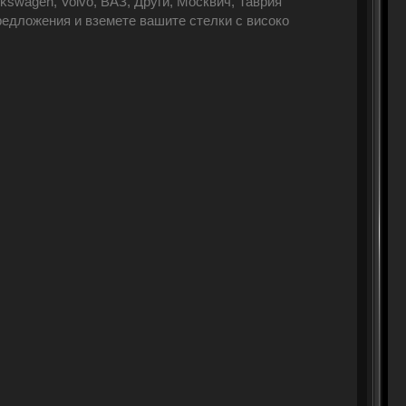
olkswagen, Volvo, ВАЗ, Други, Москвич, Таврия
редложения и вземете вашите стелки с високо