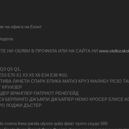
ме на офиса на Еконт
Модела
ИТЕ НИ ОБЯВИ В ПРОФИЛА ИЛИ НА САЙТА НИ
www.stelkizako
 Q3 Q5 Q1,
53 Е70 Х1 Х3 Х5 Х6 Е34 Е38 Ф10,
ТИВА ЛАЧЕТИ СПАРК ЕПИКА МАТИЗ КРУЗ МАЛИБУ РЕЗО Т
Т КРУИЗЕР
ДЕР ВРАНГЛЕР ПАТРИОТ РЕНЕГЕЙД
С6 С8 БЕРЛИНГО ДЖЪМПИ ДЖЪМПЕР НЕМО КРОСЕР ЕЛИСЕ 
РО ЛОДЖИ ДЪСТЕР
blo croma linea panda ulysse qubo фиат пунто скудо 500