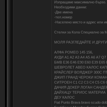
Изпращаме максимално бързо.
Необходими данни:
-Две имена
-тел.номер
-Населено място и адрес или и
Стелки за Кола Специално за 
МОЛЯ РАЗГЛЕДАЙТЕ И ДРУГ
АЛФА РОМЕО 145 156,
АУДИ А1 А2 А3 А4 А5 А6 А7 Q7
БМВ Е36 Е46 Е90 Е60 Е39 Е65 Е
ШЕВРОЛЕТ АВЕО КАЛОС КАП
КРАЙСЛЕР ВОЯДЖЕР 300С П
ДЖИП ГРАНД ЧЕРОКИ КОМАН
СИТРОЕН С1 С2 С3 С4 С5 
ДАЧИЯ ДОКЕР ЛОГАН САНДЕ
ДАЙХАЦУ ТЕРИОС МАТЕРИА
ДЕУ КАЛОС
Fiat Punto Brava bravo scudo do