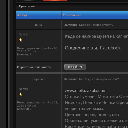
Принтирай
Автор
Съобщение
milla
Заглавие:
Къде се намира музеят?
Newbie
Къде се намира музея на хапче
Споделяне във Facebook
Регистриран на:
Сря Фев 10,
2021 1:21 pm
Мнения:
2
Върнете се в началото
pepsisvt
Заглавие:
Re: Къде се намира музеят?
Newbie
www.stelkizakola.com
Стелки Гумени , Мокетни и Сте
Немски , Полски и Чешки Ориги
Регистриран на:
Чет Фев 02,
2023 1:05 pm
неприятна миризма.
Мнения:
2
Цветове: черен, бежов, сив
Оригинални гумени стелки и сте
Висококачествено изработени г