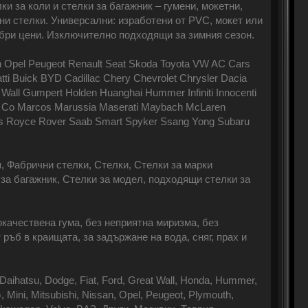
ки за коли и стелки за багажник – гумени, мокетни,
и стелки. Универсални: изработени от PVC, мокет или
бри цени. Изключително подходящи за зимния сезон.
n Opel Peugeot Renault Seat Skoda Toyota VW AC Cars
tti Buick BYD Cadillac Chery Chevrolet Chrysler Dacia
all Gumpert Holden Huanghai Hummer Infiniti Innocenti
 & Co Marcos Marussia Maserati Maybach McLaren
ls Royce Rover Saab Smart Spyker Ssang Yong Subaru
, Фабрични стелки, Стелки, Стелки за марки
 за багажник, Стелки за модел, подходящи стелки за
качествена гума, без неприятна миризма, без
ръб в краищата, за задържане на вода, сняг, прах и
Daihatsu, Dodge, Fiat, Ford, Great Wall, Honda, Hummer,
, Mini, Mitsubishi, Nissan, Opel, Peugeot, Plymouth,