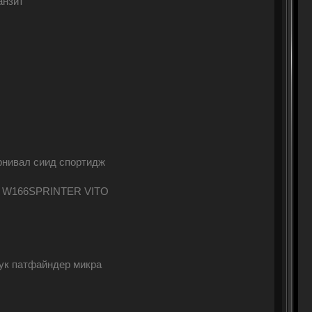
анзит
карнивал сиид спортидж
4 W166SPRINTER VITO
джук патфайндер микра