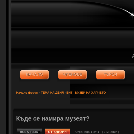
Начало форум
‹
ТЕМА НА ДЕНЯ
‹
БНТ - МУЗЕЙ НА ХАПЧЕТО
Къде се намира музеят?
Страница
1
от
1
[ 3 мнения ]