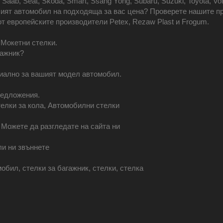
, Saab, Seat, Skoda, Smart, Ssang Yong, Subaru, Suzuki, Toyota, V
шият автомобил на подходяща за вас цена? Проверете нашите п
т европейските производители Petex, Rezaw Plast и Frogum.
 Мокетни стелки.
гажник?
иално за вашият модел автомобил.
редложения.
телки за кола, Автомобилни стелки
 Можете да разгледате на сайта ни
ли ни звъннете
мобил, стелки за багажник, стелки, стелка