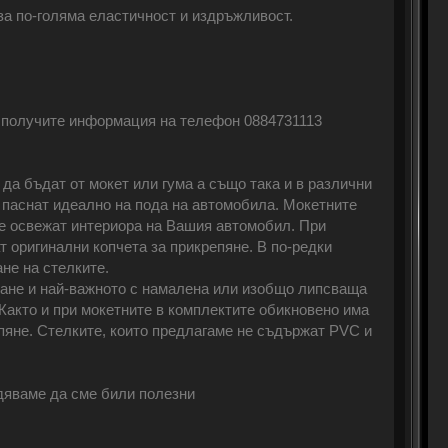
за по-голяма еластичност и издръжливост.
а получите информация на телефон 0884731113
да бъдат от мокет или гума а също така и в различни
а паснат идеално на пода на автомобила. Мокетните
ще освежат интериора на Вашия автомобил. При
т оригинални копчета за прикрепяне. В по-редки
не на стелките.
сване и най-важното с намалена или изобщо липсваща
 Както и при мокетните в комплектите обикновено има
пяне. Стелките, които предлагаме не съдържат PVC и
дяваме да сме били полезни