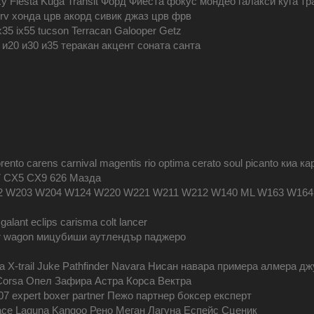
y Fiesta Kuga Transit Форд Фиеста фокус мондео галакси куга тр
z hrv хонда црв акорд сивик джаз црв фрв
ix35 ix55 tucson Terracan Galooper Getz
 и20 и30 и35 теракан акцент соната санта
ento carens carnival magentis rio optima cerato soul picanto киа 
 CX5 CX9 626 Мазда
2 W203 W204 W124 W220 W221 W211 W212 W140 ML W163 W16
 galant eclips carisma colt lancer
nner wagon мицубиши аутлендър паджеро
ra X-trail Juke Pathfinder Navara Нисан навара примера алмера 
ia Corsa Опел Зафира Астра Корса Вектра
07 expert boxer partner Пежо партнер боксер експерт
pace Laguna Kangoo Рено Меган Лагуна Еспейс Сценик