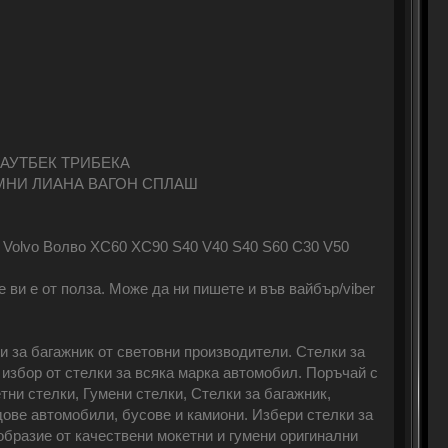
 АУТБЕК ТРИБЕКА
С ДЖИМНИ ЛИАНА ВАГОН СПЛАШ
addy Volvo Волво XC60 XC90 S40 V40 S40 S60 C30 V50
 ви е от полза. Може да ни пишете и във вайбър/viber
и за багажник от световни производители. Стелки за
избор от стелки за всяка марка автомобил. Поръчай с
ни стелки, Гумени стелки, Стелки за багажник,
дове автомобили, бусове и камиони. Избери стелки за
образие от качествени мокетни и гумени оригинални