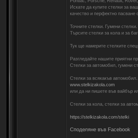
Pontiac, Porsche, Renault, Rover
Искате да купите стелки за ва
качество и перфектно пасване о
Точните стелки. Гумени стелки.
Търсите стелки за кола и за ба
Тук ще намерите стелките спец
Разгледайте нашите приятни п
Стелки за автомобил, гумени с
Стелки за всякакъв автомобил.
www.stelkizakola.com
или да ни пишете във вайбър и
Стелки за кола, стелки за авто
https://stelkizakola.com/stelki
Споделяне във Facebook