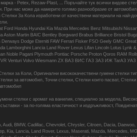
арка - Petex, Rezaw-Plast, ... Поръчайте тук всички видове стел
. При нас може да намерите голямо разнообразие от автомобилн
Стелки За Кола изработени от качествени материали на най-до
ели.
iat Ford Honda Hyundai Kia Mazda Mercedes Benz Mitsubishi Nissa
 Aston Martin BAIC Bentley Borgward Brabus Brilliance Bristol Buga
Derways Dodge Eterniti FAW Ferrari Fisker FSO Geely GMC Great W
da Lamborghini Lancia Land Rover Lexus Lifan Lincoln Lotus Lynk
n Noble Pagani Plymouth Pontiac Porsche Proton Qoros RAM Rol
nt TVR Venturi Volvo Wiesmann ZX ВАЗ ВИС ГАЗ ЗАЗ ИЖ ТагАЗ УАЗ
Стелки за Коли, Оригинални висококачествени гумени стелки тип
телки за автомобил, Точни стелки, Стелки които пасват, Стелки
 автомобил
умени стелки с аромат на ванилия, специално за модела, Високо
ъставки - за по-голяма еластичност и издръжливост, Повдигнат 
Audi, BMW, Cadillac, Chevrolet, Chrysler, Citroen, Dacia, Daewoo, 
 Jeep, Kia, Lancia, Land Rover, Lexus, Maserati, Mazda, Mercedes, MG