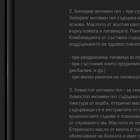
2. Хиперваг интимен гел – при с
Хиперваг интимен гел съдържа м
основа. Маслото от жълтия кан
върху кожата и лигавицата. Пан
Комбинацията от съставки съдъ
поддържането на здравословнот
- при раздразнена лигавица всл
- при състояния които предизви
дисбаланс и др.)
- при малки ранички на лигавица
3. Хемостоп интимен гел - за хе
Хемостоп интимен гел съдържа ек
тинктура от върба, етерично ма
съдържащи се в екстрактите от 
кръвоносните съдове и повишава
от спукването им. Маслото от н
Етеричното масло от мента и ти
облекчаване на болката и имат 