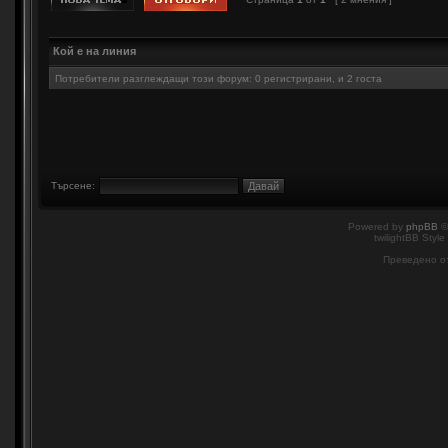
Кой е на линия
Потребители разглеждащи този форум: 0 регистрирани, и 2 госта
Търсене:
Powered by
phpBB
©
twilightBB Style
Преведено о