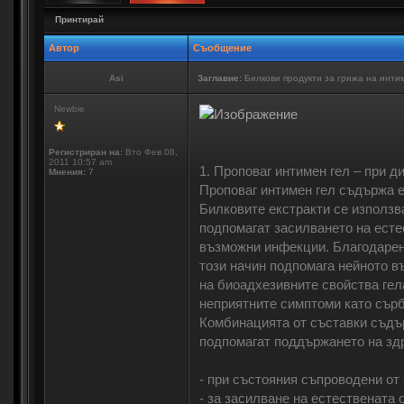
Принтирай
Автор
Съобщение
Asi
Заглавие:
Билкови продукти за грижа на инти
Newbie
Регистриран на:
Вто Фев 08,
2011 10:57 am
1. Проповаг интимен гел – при 
Мнения:
7
Проповаг интимен гел съдържа е
Билковите екстракти се използв
подпомагат засилването на есте
възможни инфекции. Благодарени
този начин подпомага нейното в
на биоадхезивните свойства гел
неприятните симптоми като сърб
Комбинацията от съставки съдър
подпомагат поддържането на зд
- при състояния съпроводени от
- за засилване на естествената