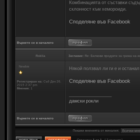
Комбинацията от съставки съдъ
склонност към хемороиди.
Споделяне във Facebook
Върнете се в началото
Roklia
Заглавие:
Re: Билкови продукти за грижа на 
Newbie
Някой ползвал ли ги е и останал
Споделяне във Facebook
Регистриран на:
Съб Дек 26,
2015 2:37 pm
Мнения:
1
_________________
дамски рокли
Върнете се в началото
Покажи мненията от миналия:
Страница
1
от
1
[ 2 мнения ]