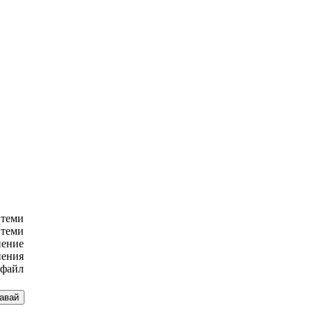
 теми
 теми
нение
нения
 файл