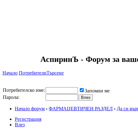
АспиринЪ - Форум за ваш
Начало
Потребители
Търсене
Потребителско име:
Запомни ме
Парола:
Начало форум
‹
ФАРМАЦЕВТИЧЕН РАЗДЕЛ
‹
Да си въ
Регистрация
Влез