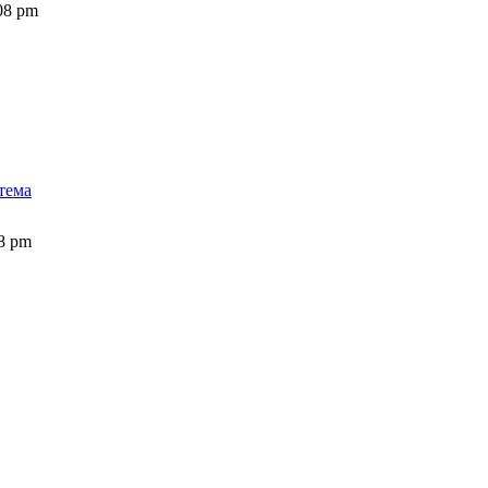
08 pm
тема
28 pm