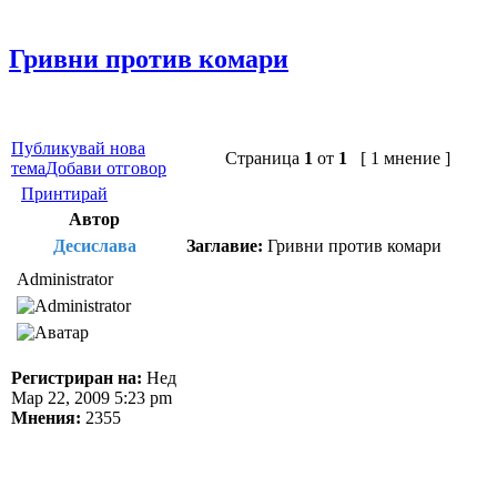
Гривни против комари
Публикувай нова
Страница
1
от
1
[ 1 мнение ]
тема
Добави отговор
Принтирай
Автор
Десислава
Заглавие:
Гривни против комари
Administrator
Регистриран на:
Нед
Мар 22, 2009 5:23 pm
Мнения:
2355