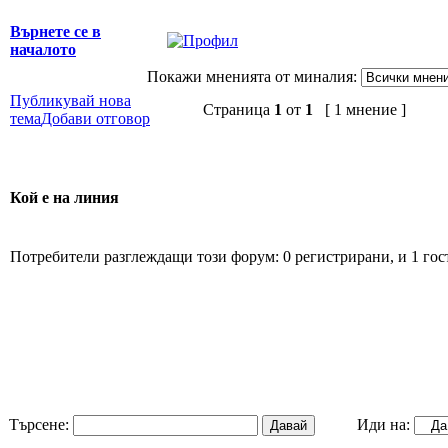
Върнете се в
началото
Покажи мненията от миналия:
Публикувай нова
Страница
1
от
1
[ 1 мнение ]
тема
Добави отговор
Кой е на линия
Потребители разглеждащи този форум: 0 регистрирани, и 1 гос
Търсене:
Иди на: