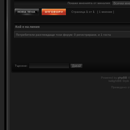
Покажи мненията от миналия:
Страница
1
от
1
[ 1 мнение ]
Кой е на линия
Потребители разглеждащи този форум: 0 регистрирани, и 1 госта
Търсене:
Powered by
phpBB
©
twilightBB Style
Преведено о