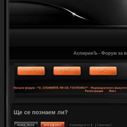
АспиринЪ - Форум за 
Начало форум
‹
"О, СПОМНЯТЕ ЛИ СИ, ГОСПОЖО?"
‹
Фармацевтичен факулте
Регистрация
Влез
Ще се познаем ли?
Страница
1
от
1
[ 1 мнение ]