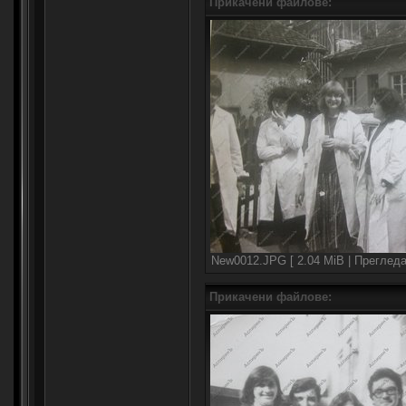
Прикачени файлове:
New0012.JPG [ 2.04 MiB | Прегледа
Прикачени файлове: