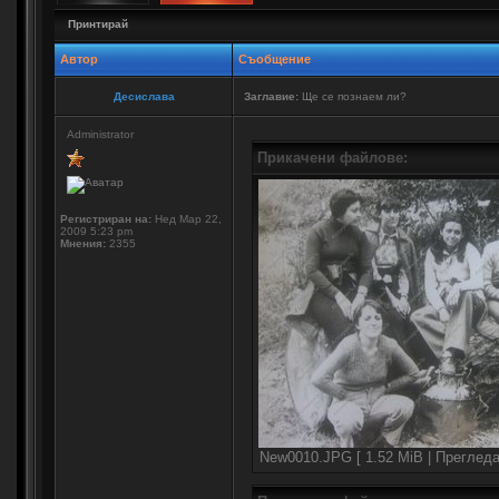
Принтирай
Автор
Съобщение
Десислава
Заглавие:
Ще се познаем ли?
Administrator
Прикачени файлове:
Регистриран на:
Нед Мар 22,
2009 5:23 pm
Мнения:
2355
New0010.JPG [ 1.52 MiB | Прегледа